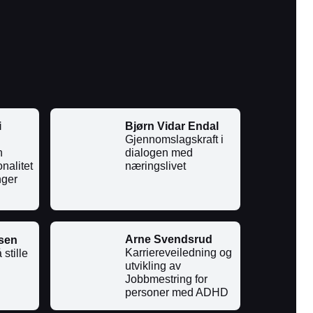
i
Bjørn Vidar Endal
Gjennomslagskraft i
n
dialogen med
nalitet
næringslivet
nger
Arne Svendsrud
sen
Karriereveiledning og
 stille
utvikling av
Jobbmestring for
personer med ADHD