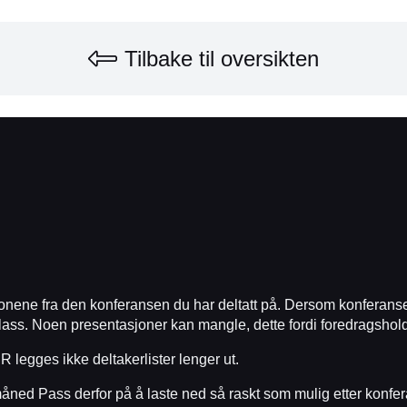
Tilbake til oversikten
onene fra den konferansen du har deltatt på. Dersom konferansen
på plass. Noen presentasjoner kan mangle, dette fordi foredragsho
egges ikke deltakerlister lenger ut.
måned Pass derfor på å laste ned så raskt som mulig etter konf