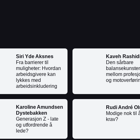
Siri Yde Aksnes
Kaveh Rashid
Fra barrierer til
Den sårbare
muligheter: Hvordan
balansekunste
arbeidsgivere kan
mellom profesjo
lykkes med
og motoverføri
arbeidsinkludering
Karoline Amundsen
Rudi André Ol
Dystebakken
Modige nok til å
Generasjon Z - late
krav?
og utfordrende å
lede?