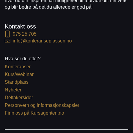
hvor du blir inspirert, får muligheten til å utvide ditt nettverk
og blir bedre på det du allerede er god på!
Kontakt oss
975 25 705
info@konferanseplassen.no
Hva ser du etter?
Konferanser
Kurs/Webinar
Standplass
Nyheter
Deltakersider
Personvern og informasjonskapsler
Finn oss på Kursagenten.no