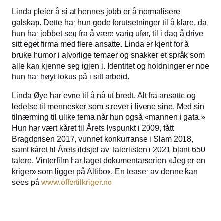
Linda pleier å si at hennes jobb er å normalisere
galskap. Dette har hun gode forutsetninger til å klare, da
hun har jobbet seg fra å være varig ufør, til i dag å drive
sitt eget firma med flere ansatte. Linda er kjent for å
bruke humor i alvorlige temaer og snakker et språk som
alle kan kjenne seg igjen i. Identitet og holdninger er noe
hun har høyt fokus på i sitt arbeid.
Linda Øye har evne til å nå ut bredt. Alt fra ansatte og
ledelse til mennesker som strever i livene sine. Med sin
tilnærming til ulike tema når hun også «mannen i gata.»
Hun har vært kåret til Årets lyspunkt i 2009, fått
Bragdprisen 2017, vunnet konkurranse i Slam 2018,
samt kåret til Årets ildsjel av Talerlisten i 2021 blant 650
talere. Vinterfilm har laget dokumentarserien «Jeg er en
kriger» som ligger på Altibox. En teaser av denne kan
sees på
www.offertilkriger.no