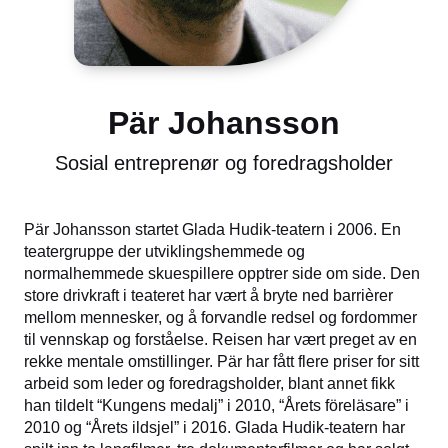
Pär Johansson
Sosial entreprenør og foredragsholder
Pär Johansson startet Glada Hudik-teatern i 2006. En
teatergruppe der utviklingshemmede og
normalhemmede skuespillere opptrer side om side. Den
store drivkraft i teateret har vært å bryte ned barrièrer
mellom mennesker, og å forvandle redsel og fordommer
til vennskap og forståelse. Reisen har vært preget av en
rekke mentale omstillinger. Pär har fått flere priser for sitt
arbeid som leder og foredragsholder, blant annet fikk
han tildelt “Kungens medalj” i 2010, “Årets föreläsare” i
2010 og “Årets ildsjel” i 2016. Glada Hudik-teatern har