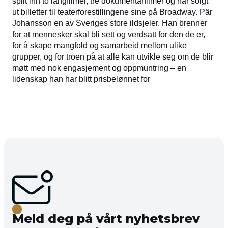
spilt inn to langfilmer, tre dokumentarfilmer og har solgt
ut billetter til teaterforestillingene sine på Broadway. Pär
Johansson en av Sveriges store ildsjeler. Han brenner
for at mennesker skal bli sett og verdsatt for den de er,
for å skape mangfold og samarbeid mellom ulike
grupper, og for troen på at alle kan utvikle seg om de blir
møtt med nok engasjement og oppmuntring – en
lidenskap han har blitt prisbelønnet for
Meld deg på vårt nyhetsbrev