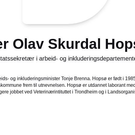
er Olav Skurdal Hop
tatssekretær i arbeid- og inkluderingsdepartement
eids- og inkluderingsminister Tonje Brenna. Hopsø er født i 19
skommune frem til utnevnelsen. Hopsø er utdannet laborant med f
igere jobbet ved Veterinærintituttet i Trondheim og i Landsorgan