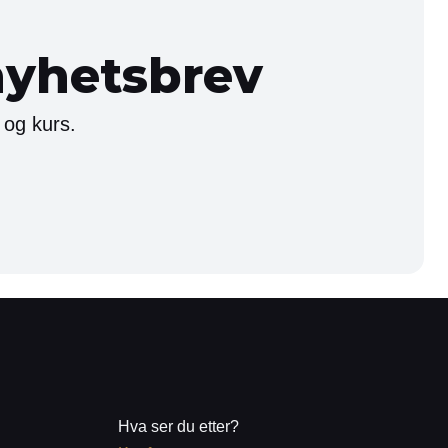
nyhetsbrev
 og kurs.
Hva ser du etter?